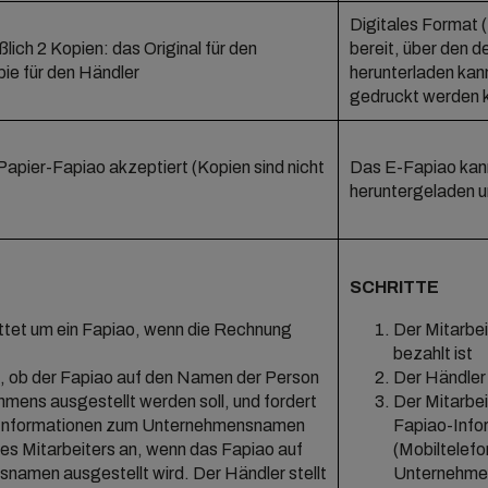
Digitales Format (
lich 2 Kopien: das Original für den
bereit, über den d
pie für den Händler
herunterladen kan
gedruckt werden 
-Papier-Fapiao akzeptiert (Kopien sind nicht
Das E-Fapiao kan
heruntergeladen u
SCHRITTE
ittet um ein Fapiao, wenn die Rechnung
Der Mitarbei
bezahlt ist
, ob der Fapiao auf den Namen der Person
Der Händler 
mens ausgestellt werden soll, und fordert
Der Mitarbei
n Informationen zum Unternehmensnamen
Fapiao-Info
s Mitarbeiters an, wenn das Fapiao auf
(Mobiltelef
amen ausgestellt wird. Der Händler stellt
Unternehmen