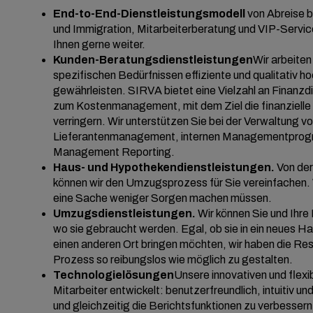
End-to-End-Dienstleistungsmodell
von Abreise b
und Immigration, Mitarbeiterberatung und VIP-Service
Ihnen gerne weiter.
Kunden-Beratungsdienstleistungen
Wir arbeite
spezifischen Bedürfnissen effiziente und qualitativ 
gewährleisten. SIRVA bietet eine Vielzahl an Finanzd
zum Kostenmanagement, mit dem Ziel die finanzielle 
verringern. Wir unterstützen Sie bei der Verwaltung 
Lieferantenmanagement, internen Managementpro
Management Reporting.
Haus- und Hypothekendienstleistungen.
Von de
können wir den Umzugsprozess für Sie vereinfachen. W
eine Sache weniger Sorgen machen müssen.
Umzugsdienstleistungen.
Wir können Sie und Ihre 
wo sie gebraucht werden. Egal, ob sie in ein neues Ha
einen anderen Ort bringen möchten, wir haben die Ress
Prozess so reibungslos wie möglich zu gestalten.
Technologielösungen
Unsere innovativen und flexi
Mitarbeiter entwickelt: benutzerfreundlich, intuitiv 
und gleichzeitig die Berichtsfunktionen zu verbessern.