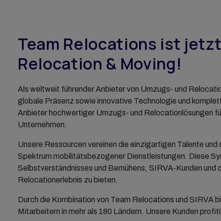
An- und Verkauf von
Immobilien
Immobilienverwaltung
Team Relocations ist jetz
Vorübergehende Unterkünfte
Relocation & Moving!
SIRVA Mortgage
Als weltweit führender Anbieter von Umzugs- und Relocati
globale Präsenz sowie innovative Technologie und komplett
Anbieter hochwertiger Umzugs- und Relocationlösungen für 
Unternehmen.
Unsere Ressourcen vereinen die einzigartigen Talente und 
Spektrum mobilitätsbezogener Dienstleistungen. Diese Synt
Selbstverständnisses und Bemühens, SIRVA-Kunden und d
Relocationerlebnis zu bieten.
Durch die Kombination von Team Relocations und SIRVA bi
Mitarbeitern in mehr als 180 Ländern. Unsere Kunden profit