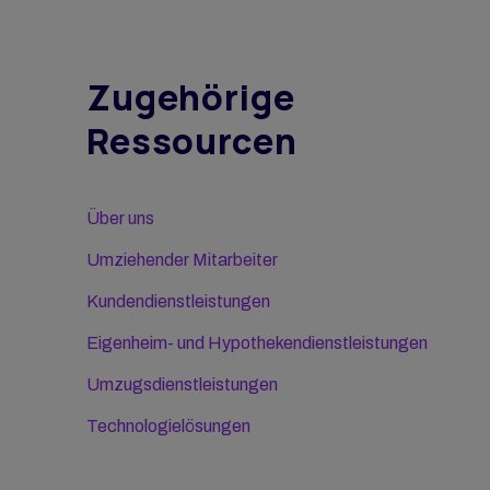
Lieferantenmanagement
Gruppenumzüge
Zugehörige
Berichterstattung & Analyse
Praktikantenmanagement
Ressourcen
Angebotsanfrage/Ausschreibung
Über uns
Umziehender Mitarbeiter
Kundendienstleistungen
Eigenheim- und Hypothekendienstleistungen
Umzugsdienstleistungen
Technologielösungen