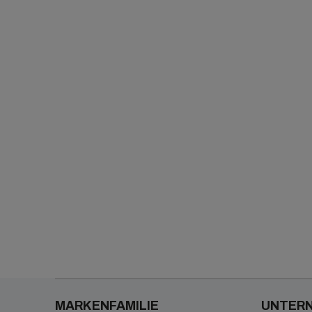
Lieferantenmanagement
Gruppenumzüge
Berichterstattung & Analyse
Praktikantenmanagement
Angebotsanfrage/Ausschreibung
MARKENFAMILIE
UNTER