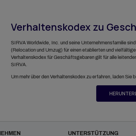
An- und Verkauf von
Immobilien
Immobilienverwaltung
Verhaltenskodex zu Gesc
Vorübergehende Unterkünfte
SIRVA Mortgage
SIRVA Worldwide, Inc. und seine Unternehmensfamilie sind 
(Relocation und Umzug) für einen etablierten und vielfält
Verhaltenskodex für Geschäftsgebaren gilt für alle leitende
SIRVA.
Um mehr über den Verhaltenskodex zu erfahren, laden Sie b
HERUNTER
NEHMEN
UNTERSTÜTZUNG