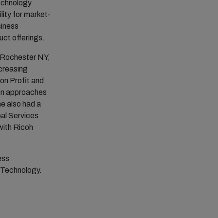
echnology
lity for market-
siness
ct offerings.
n Rochester NY,
ncreasing
 on Profit and
ven approaches
e also had a
bal Services
with Ricoh
ess
 Technology.