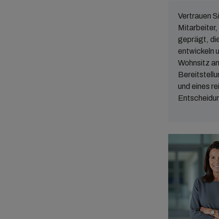
Lieferantenmanagement
Vertrauen S
Gruppenumzüge
Mitarbeiter,
Berichterstattung & Analyse
geprägt, di
entwickeln u
Praktikantenmanagement
Wohnsitz an 
Angebotsanfrage/Ausschreibung
Bereitstell
und eines re
Entscheidun