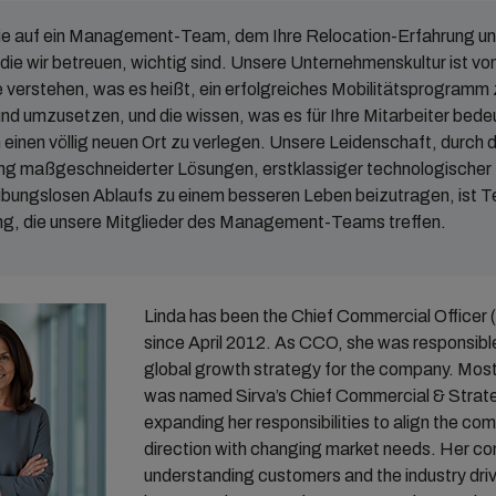
An- und Verkauf von
Immobilien
ie auf ein Management-Team, dem Ihre Relocation-Erfahrung un
 die wir betreuen, wichtig sind. Unsere Unternehmenskultur ist 
Immobilienverwaltung
e verstehen, was es heißt, ein erfolgreiches Mobilitätsprogramm 
Vorübergehende Unterkünfte
nd umzusetzen, und die wissen, was es für Ihre Mitarbeiter bedeu
einen völlig neuen Ort zu verlegen. Unsere Leidenschaft, durch d
SIRVA Mortgage
ung maßgeschneiderter Lösungen, erstklassiger technologischer 
ibungslosen Ablaufs zu einem besseren Leben beizutragen, ist Te
g, die unsere Mitglieder des Management-Teams treffen.
Linda has been the Chief Commercial Officer 
since April 2012. As CCO, she was responsible 
global growth strategy for the company. Most
was named Sirva’s Chief Commercial & Strate
expanding her responsibilities to align the co
direction with changing market needs. Her c
understanding customers and the industry drive