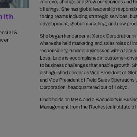
improve, change and grow our services and t
offerings. She has global leadership responsibi
mith
facing teams including strategic services, bu
development, global marketing, and new produ
rcial &
She began her career at Xerox Corporation i
icer
where she held marketing and sales roles of i
responsibility, running businesses with a focus
Loss. Linda is accomplished in customer-dri
to business challenges that enable growth. Sh
distinguished career as Vice President of Glo
and Vice President of Field Sales Operations 
Corporation, headquartered out of Tokyo.
Linda holds an MBA and a Bachelor’s in Busin
Management from the Rochester Institute of