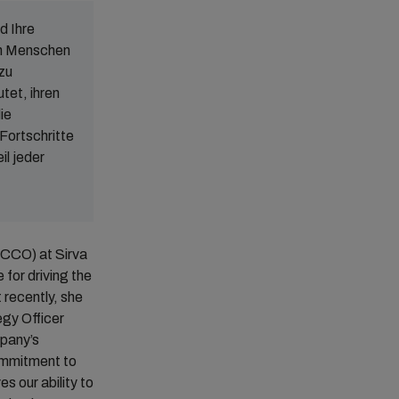
d Ihre
von Menschen
zu
tet, ihren
ie
Fortschritte
il jeder
(CCO) at Sirva
for driving the
 recently, she
gy Officer
mpany’s
ommitment to
s our ability to