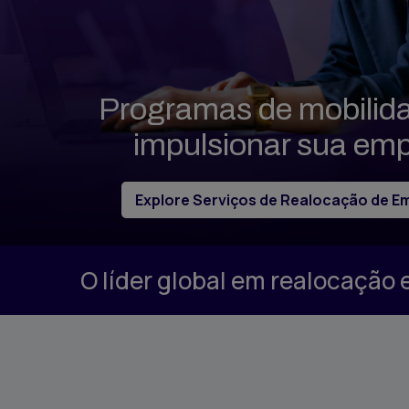
Relatóri
Gestão 
Solicit
Programas de mobilid
Propost
impulsionar sua emp
Explore Serviços de Realocação de E
O líder global em realocação