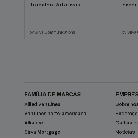
Trabalho Rotativas
Exper
by Sirva Communications
by Sirva
FAMÍLIA DE MARCAS
EMPRE
Allied Van Lines
Sobre nó
Van Lines norte-americana
Endereços
Alliance
Cadeia d
Sirva Mortgage
Notícias