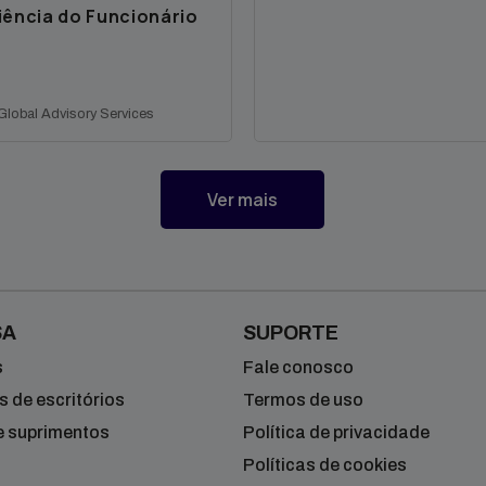
iência do Funcionário
 Global Advisory Services
postagens
Ver mais
no
blog
SA
SUPORTE
s
Fale conosco
 de escritórios
Termos de uso
e suprimentos
Política de privacidade
Políticas de cookies