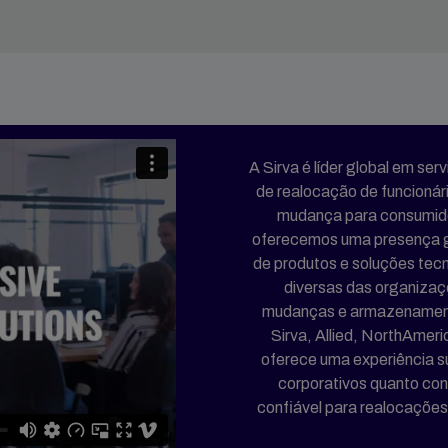
A Sirva é líder global em s
de realocação de funcionári
mudança para consumido
oferecemos uma presença gl
de produtos e soluções tec
diversas das organiza
mudanças e armazenamento 
Sirva, Allied, NorthAmeri
oferece uma experiência s
corporativos quanto con
confiável para realocações