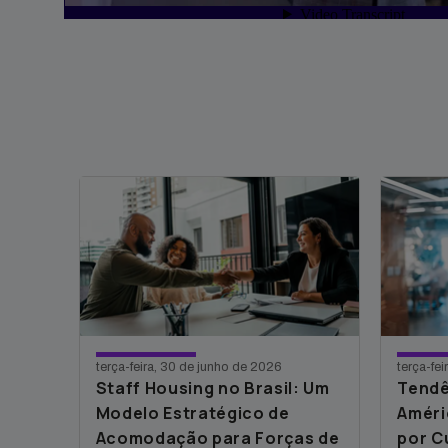
terça-feira, 30 de junho de 2026
terça-fe
Staff Housing no Brasil: Um
Tendê
Modelo Estratégico de
Améri
Acomodação para Forças de
por C