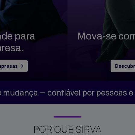
Compra e venda de
os e Análises
residências
de Estagiários
Gestão de Propriedades
ação de
ade para
Mova-se com 
Acomodações Temporárias
a/Licitação
resa.
SIRVA Mortgage
mpresas
Descubr
 e mudança — confiável por pessoas 
POR QUE SIRVA