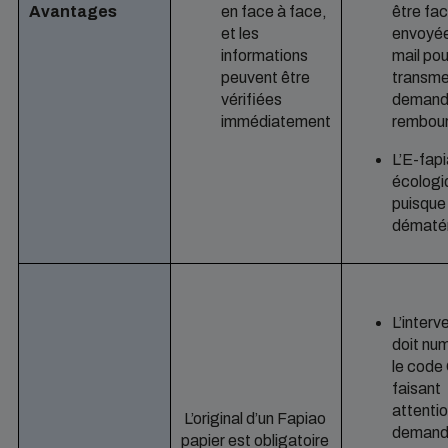
Avantages
en face à face,
être fa
et les
envoyée
informations
mail pou
peuvent être
transme
vérifiées
demand
immédiatement
rembou
L’E-fapi
écologi
puisque
dématér
L’interv
doit num
le code
faisant
attentio
L’original d’un Fapiao
demande
papier est obligatoire