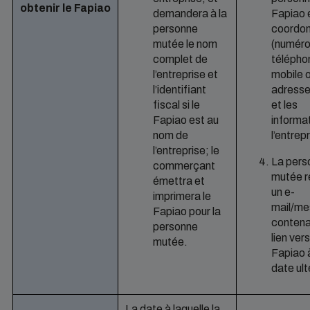
obtenir le Fapiao
demandera à la
Fapiao 
personne
coordo
mutée le nom
(numéro
complet de
télépho
l’entreprise et
mobile 
l’identifiant
adresse
fiscal si le
et les
Fapiao est au
informa
nom de
l’entrep
l’entreprise; le
La pers
commerçant
mutée r
émettra et
un e-
imprimera le
mail/m
Fapiao pour la
contena
personne
lien vers
mutée.
Fapiao 
date ult
La date à laquelle la