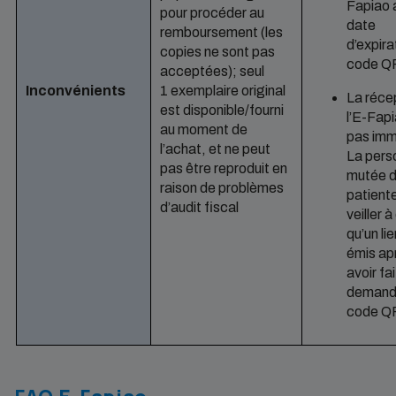
Fapiao 
pour procéder au
date
remboursement (les
d’expira
copies ne sont pas
code Q
acceptées); seul
Inconvénients
1 exemplaire original
La réce
est disponible/fourni
l’E-Fapi
au moment de
pas imm
l’achat, et ne peut
La pers
pas être reproduit en
mutée d
raison de problèmes
patiente
d’audit fiscal
veiller à
qu’un lie
émis ap
avoir fai
demande
code Q