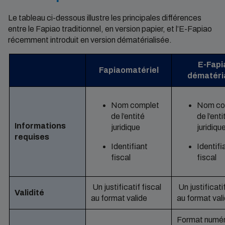
Le tableau ci-dessous illustre les principales différences
entre le Fapiao traditionnel, en version papier, et l’E-Fapiao
récemment introduit en version dématérialisée.
E-Fapi
Fapiao
matériel
dématéri
Nom complet
Nom co
de l’entité
de l’enti
Informations
juridique
juridiqu
requises
Identifiant
Identifi
fiscal
fiscal
Un justificatif fiscal
Un justificatif
Validité
au format valide
au format val
Format numér