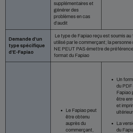
supplémentaires et
générer des
problèmes en cas
d’audit
Le type de Fapiao reçu est soumis au
Demande d’un
utilisé par le commerçant; la personn
type spécifique
NE PEUT PAS émettre de préférence 
d’E-Fapiao
format du Fapiao
Un form
du PDF 
Fapiao 
être enr
et impr
Le Fapiao peut
ultérie
être obtenu
auprès du
La vers
commerçant,
du Fapi