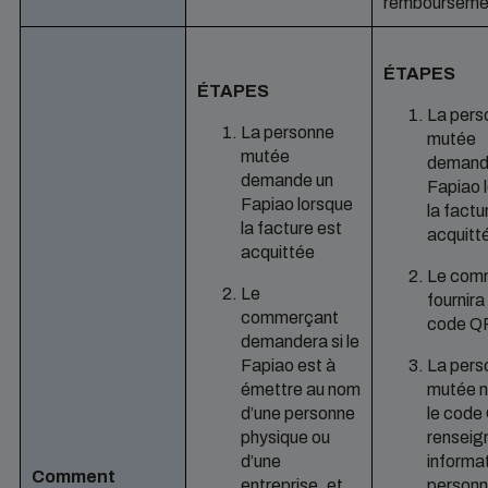
rembourseme
ÉTAPES
ÉTAPES
La pers
La personne
mutée
mutée
demand
demande un
Fapiao 
Fapiao lorsque
la factu
la facture est
acquitt
acquittée
Le com
Le
fournira
commerçant
code Q
demandera si le
Fapiao est à
La pers
émettre au nom
mutée n
d’une personne
le code
physique ou
renseig
d’une
informa
Comment
entreprise, et
personn