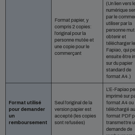
(Un lien vers 
numérique se
par le comme
Format papier, y
utiliser par la
compris 2 copies:
personne mut
l’original pour la
obtenir et
personne mutée et
télécharger l
une copie pour le
Fapiao, qui p
commerçant
ensuite être 
sur du papier
standard de
format A4.)
L’E-Fapiao pe
imprimé sur p
Format utilisé
Seul l’original de la
format A4 ou
pour demander
version papier est
téléchargé a
un
accepté (les copies
format PDF p
remboursement
sont refusées)
transmettre 
demande de