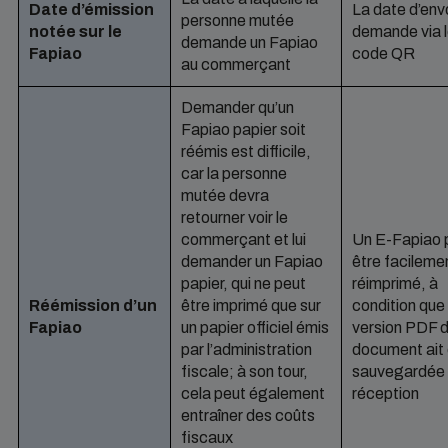
Date d’émission
La date d’envo
personne mutée
notée sur le
demande via 
demande un Fapiao
Fapiao
code QR
au commerçant
Demander qu’un
Fapiao papier soit
réémis est difficile,
car la personne
mutée devra
retourner voir le
commerçant et lui
Un E-Fapiao 
demander un Fapiao
être facileme
papier, qui ne peut
réimprimé, à
Réémission d’un
être imprimé que sur
condition que 
Fapiao
un papier officiel émis
version PDF 
par l’administration
document ait
fiscale; à son tour,
sauvegardée 
cela peut également
réception
entraîner des coûts
fiscaux